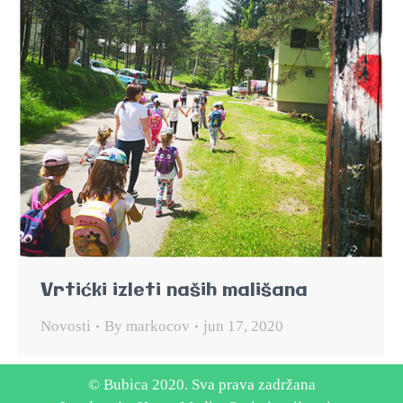
Vrtićki izleti naših mališana
Novosti
By
markocov
jun 17, 2020
© Bubica 2020. Sva prava zadržana