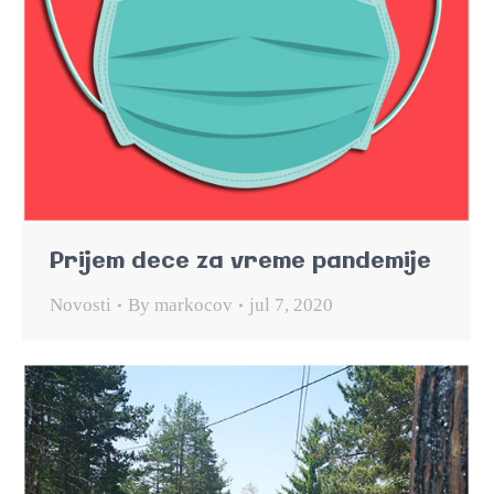
Prijem dece za vreme pandemije
Novosti
By
markocov
jul 7, 2020