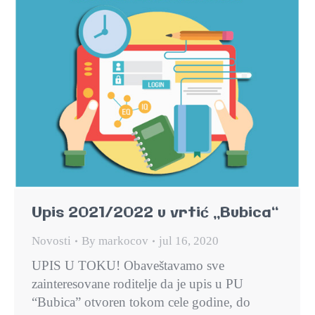
Upis 2021/2022 u vrtić „Bubica“
Novosti
By
markocov
jul 16, 2020
UPIS U TOKU! Obaveštavamo sve
zainteresovane roditelje da je upis u PU
“Bubica” otvoren tokom cele godine, do